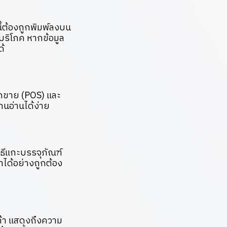
นี้ต้องถูกพิมพ์ลงบน
บริโภค หากข้อมูล
ด้
ุดขาย (POS) และ
กนอ่านได้ง่าย
วิธีแกะบรรจุภัณฑ์
าได้อย่างถูกต้อง
กค้า แสดงถึงความ