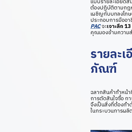
แบบรายละเอียดสินค้
ต้องปฏิบัติตามกฎห
เผชิญกับบทลงโทษท
ประกอบการมืออาชี
PAC
จะ
เจาะลึก 13
คุณมองข้ามความส
รายละเอี
ภัณฑ์
ฉลากสินค้าทำหน้าท
การตัดสินใจซื้อ ก
จึงเป็นสิ่งที่ต้อง
ในกระบวนการผลิต เ