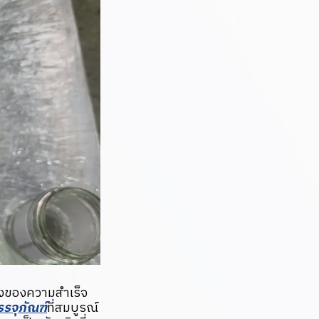
างของความสำเร็จ
รรจุภัณฑ์
ที่สมบูรณ์