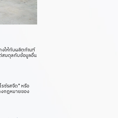
างให้กับผลิตภัณฑ์
่สมดุลกับข้อมูลอื่น
ไรซ์รสจืด" หรือ
นทางกฎหมายของ