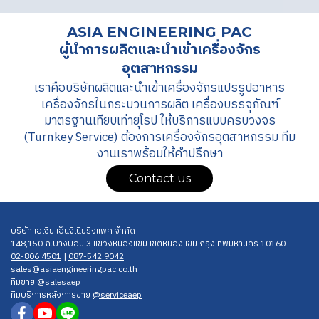
ASIA ENGINEERING PAC
ผู้นำการผลิตและนำเข้าเครื่องจักร
อุตสาหกรรม
เราคือบริษัทผลิตและนำเข้าเครื่องจักรแปรรูปอาหาร
เครื่องจักรในกระบวนการผลิต เครื่องบรรจุภัณฑ์
มาตรฐานเทียบเท่ายุโรป ให้บริการแบบครบวงจร
(Turnkey Service) ต้องการเครื่องจักรอุตสาหกรรม ทีม
งานเราพร้อมให้คำปรึกษา
Contact us
บริษัท เอเซีย เอ็นจิเนียริ่งแพค จำกัด
148,150 ถ.บางบอน 3 แขวงหนองแขม เขตหนองแขม กรุงเทพมหานคร 10160
02-806 4501
|
087-542 9042
sales@asiaengineerin gpac.co.th
ทีมขาย
@salesaep
ทีมบริการหลังการขาย
@serviceaep