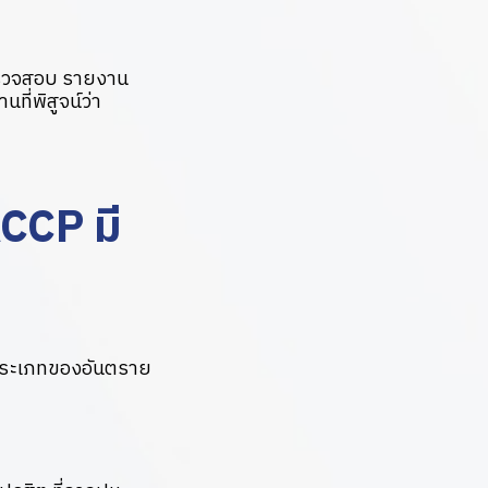
รตรวจสอบ รายงาน
ี่พิสูจน์ว่า
CCP มี
ะประเภทของอันตราย