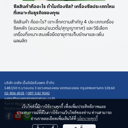
ซีลสินค้าคืออะไร ทำไมต้องซีล? เครื่องซีลประเภทไหน
ที่เหมาะกับธุรกิจของคุณ
ซีลสินค้า คืออะไร? เจาะลึกความสำคัญ 4 ประเภทเครื่อง
ซีลหลัก (แนวนอน/แนวตั้ง/สุญญากาศ) และวิธีเลือก
เครื่องที่เหมาะสมเพื่อยืดอายุการเก็บรักษาและเพิ่ม
ผลผลิต
บริษัท เอเซีย เอ็นจิเนียริ่งแพค จำกัด
148,150 ถ.บางบอน 3 แขวงหนองแขม เขตหนองแขม กรุงเทพมหานคร 10160
02-806 4501
|
087-542 9042
sales@asiaengineerin gpac.co.th
ทีมขาย
@salesaep
เว็บไซต์นี้มีการใช้งานคุกกี้ เพื่อเพิ่มประสิทธิภาพและ
ทีมบริการหลังการขาย
@serviceaep
ประสบการณ์ที่ดีในการใช้งานเว็บไซต์ของท่าน ท่านสามารถ
อ่านรายละเอียดเพิ่มเติมได้ที่
นโยบายคุกกี้