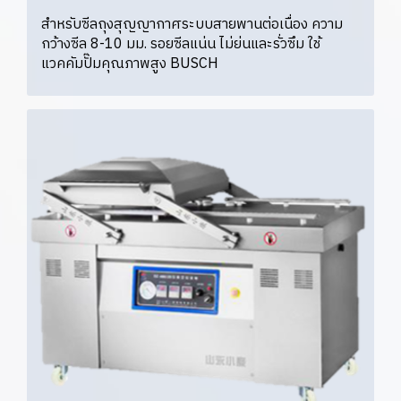
สำหรับซีลถุงสุญญากาศระบบสายพานต่อเนื่อง ความ
กว้างซีล 8-10 มม. รอยซีลแน่น ไม่ย่นและรั่วซึม ใช้
แวคคัมปั๊มคุณภาพสูง BUSCH