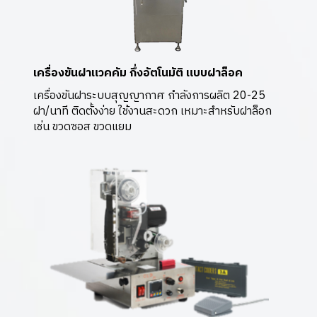
เครื่องขันฝาแวคคัม กึ่งอัตโนมัติ แบบฝาล็อค
เครื่องขันฝาระบบสุญญากาศ กำลังการผลิต 20-25
ฝา/นาที ติดตั้งง่าย ใช้งานสะดวก เหมาะสำหรับฝาล็อก
เช่น ขวดซอส ขวดแยม