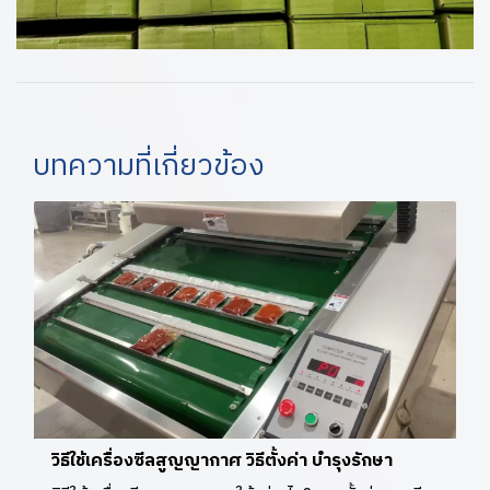
บทความที่เกี่ยวข้อง
วิธีใช้เครื่องซีลสูญญากาศ วิธีตั้งค่า บำรุงรักษา