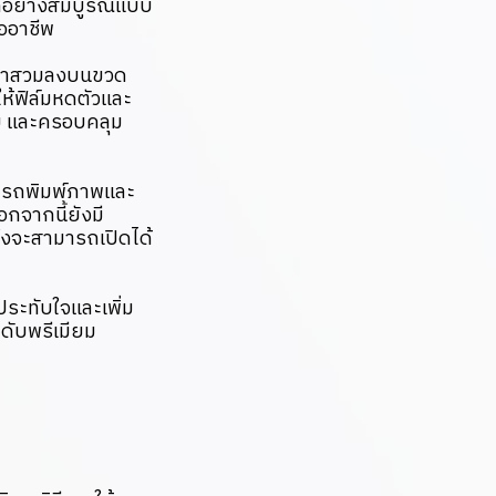
ดอย่างสมบูรณ์แบบ
ืออาชีพ
บมาสวมลงบนขวด
ห้ฟิล์มหดตัวและ
็บ และครอบคลุม
มารถพิมพ์ภาพและ
กจากนี้ยังมี
งจะสามารถเปิดได้
ประทับใจและเพิ่ม
ะดับพรีเมียม