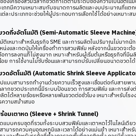
งเครื่องสวมฉลากขวดทำได้ตามระดับของความเป็นอัตโนมัติแ
ระเภทมีความเหมาะสมกับขนาดการผลิตและงบประมาณที่แตกต่
่ละประเภทจะช่วยให้ผู้ประกอบการเลือกใช้ได้อย่างเหมาะส
ขวดกึ่งอัตโนมัติ (Semi-Automatic Sleeve Machine
โนมัติเหมาะสำหรับธุรกิจ SME และการผลิตในปริมาณไม่มากนัก ผ
น่งและกดปุ่มให้เครื่องทำการสวมฟิล์ม หลังจากนั้นขวดจะต
อการลงทุนที่ไม่สูงมาก เหมาะสำหรับผู้เริ่มต้นหรือธุรกิจที่มี
อย การใช้งานไม่ซับซ้อนและสามารถปรับเปลี่ยนขนาดขวดได้
ขวดอัตโนมัติ (Automatic Shrink Sleeve Applicato
มรูปแบบสามารถทำงานด้วยความเร็วสูงและเชื่อมต่อกับสายพาน
วมฉลากขวดประเภทนี้มีระบบป้อนขวด การสวมฟิล์ม และการส่ง
ลิตได้หลายร้อยหรือหลายพันขวดต่อชั่วโมง เหมาะสำหรับโรงง
รความสม่ำเสมอ
พร้อมเตาหด (Sleeve + Shrink Tunnel)
แบบครบชุดที่รวมทั้งระบบสวมฟิล์มและเตาหดไว้ในไลน์เดียว ใ
สามารถควบคุมอุณหภูมิและเวลาได้อย่างแม่นยำ เหมาะสำหรับผ