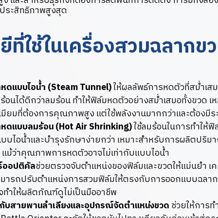
ง และสำหรับธุรกิจที่ต้องการลดพื้นที่การติดตั้ง การมีทั้งส
ประสิทธิภาพสูงสุด
ยีที่ใช้ในเครื่องสวมฉลากข
าหดแบบไอน้ำ (Steam Tunnel)
ให้ผลลัพธ์การหดตัวที่สม่ำเ
อนได้ดีกว่าลมร้อน ทำให้ฟิล์มหดตัวอย่างสม่ำเสมอทั้งขวด เ
เมียมที่ต้องการคุณภาพสูง แต่ใช้พลังงานมากกว่าและต้องมี
าหดแบบลมร้อน (Hot Air Shrinking)
ใช้ลมร้อนในการทำให้ฟิ
แบบไอน้ำและบำรุงรักษาง่ายกว่า เหมาะสำหรับการผลิตปริมา
 แม้ว่าคุณภาพการหดตัวอาจไม่เท่ากับแบบไอน้ำ
์ออปติคัล
ช่วยตรวจจับตำแหน่งของฟิล์มและขวดให้แม่นยำ เครื่
้สามารถปรับตำแหน่งการสวมฟิล์มให้ตรงกับการออกแบบฉลาก ป
าจทำให้ผลิตภัณฑ์ดูไม่เป็นมืออาชีพ
ับสายพานลำเลียงและอุปกรณ์จัดตำแหน่งขวด
ช่วยให้การท