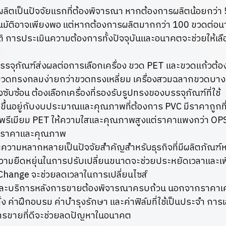
ลิตเป็นปัจจัยแรกที่ต้องพิจารณา หากต้องการผลิตน้อยกว่า 
ัตโนมัติอาจเพียงพอ แต่หากต้องการผลิตมากกว่า 100 ขวดต่อนาท
ัติ การประเมินความต้องการทั้งปัจจุบันและอนาคตจะช่วยให้เลื
รจุภัณฑ์ส่งผลต่อการเลือกเครื่อง ขวด PET และขวดแก้วต้อ
ขวดทรงกลมง่ายกว่าขวดทรงเหลี่ยม เครื่องสวมฉลากขวดบางรุ
งซับซ้อน ต้องเลือกเครื่องที่รองรับรูปทรงของบรรจุภัณฑ์ที่ใช้
มขึ้นอยู่กับงบประมาณและคุณภาพที่ต้องการ PVC มีราคาถูกที
พรีเมียม PET ให้ความใสและคุณภาพสูงแต่ราคาแพงกว่า OPS เป
างราคาและคุณภาพ
วามหลากหลายเป็นปัจจัยสำคัญสำหรับธุรกิจที่มีผลิตภัณฑ์ห
ีความยืดหยุ่นในการปรับเปลี่ยนขนาดจะช่วยประหยัดเวลาและเพ
Change จะช่วยลดเวลาในการเปลี่ยนไซส์
บริการหลังการขายต้องพิจารณาครบถ้วน นอกจากราคาเครื
ั้ง ค่าฝึกอบรม ค่าบำรุงรักษา และค่าฟิล์มที่ใช้เป็นประจำ การเล
ารขายที่ดีจะช่วยลดปัญหาในอนาคต