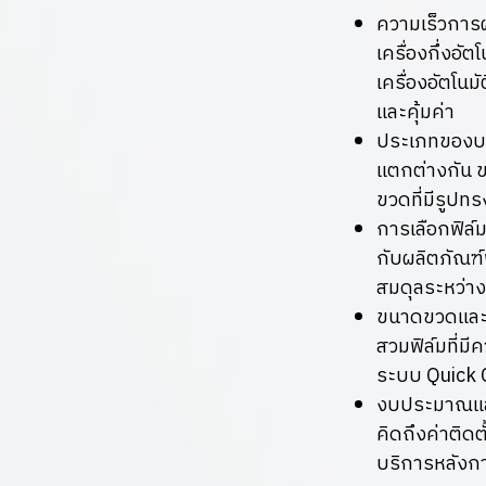
ความเร็วการผ
เครื่องกึ่งอ
เครื่องอัตโนม
และคุ้มค่า
ประเภทของบร
แตกต่างกัน 
ขวดที่มีรูปทร
การเลือกฟิล์
กับผลิตภัณฑ์
สมดุลระหว่
ขนาดขวดและค
สวมฟิล์มที่ม
ระบบ Quick 
งบประมาณและ
คิดถึงค่าติดต
บริการหลังก