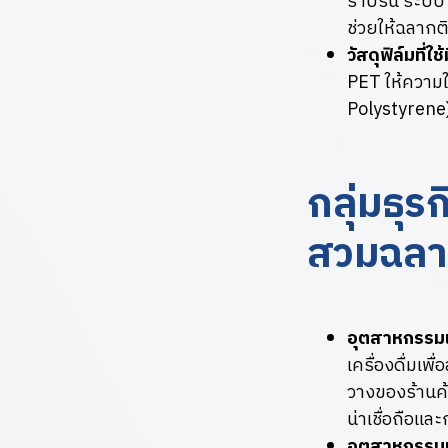
ราบรื่น ระบบ
ช่วยให้ฉลากติ
วัสดุฟิล์มที่
PET ให้ความ
Polystyrene)
กลุ่มธุร
สวมฉล
อุตสาหกรรมเค
เครื่องดื่มเพ
วางของร้านค
น่าเชื่อถือและ
อุตสาหกรรมเ