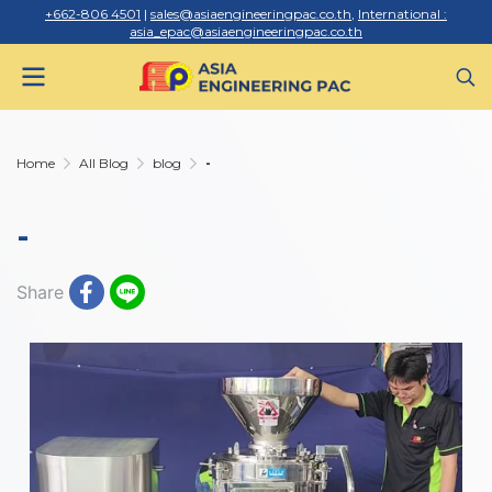
+662-806 4501
|
sales@asiaengineeringpac.co.th
,
International :
asia_epac@asiaengineeringpac.co.th
Home
All Blog
blog
-
-
Share